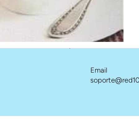
Email
soporte@red10