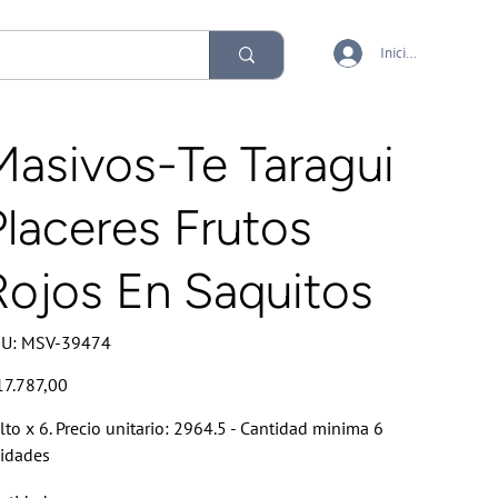
Iniciar sesión
Masivos-Te Taragui
Placeres Frutos
Rojos En Saquitos
SKU
U:
MSV-39474
MSV-
39474
io
17.787,00
lto x 6. Precio unitario: 2964.5 - Cantidad minima 6
idades