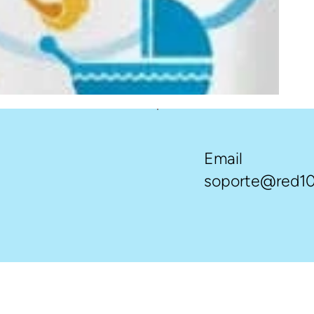
Email
soporte@red10