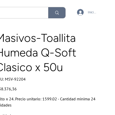
Iniciar sesión
Masivos-Toallita
Humeda Q-Soft
Clasico x 50u
SKU
U:
MSV-92204
MSV-
92204
io
38.376,36
lto x 24. Precio unitario: 1599.02 - Cantidad minima 24
idades