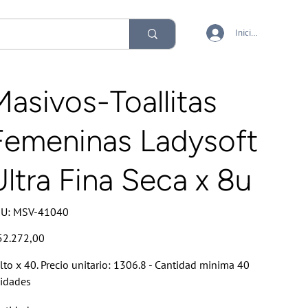
Iniciar sesión
Masivos-Toallitas
Femeninas Ladysoft
Ultra Fina Seca x 8u
SKU
U:
MSV-41040
MSV-
41040
io
52.272,00
lto x 40. Precio unitario: 1306.8 - Cantidad minima 40
idades