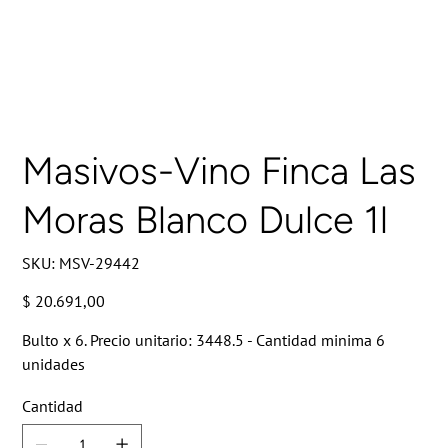
Masivos-Vino Finca Las
Moras Blanco Dulce 1l
SKU
SKU:
MSV-29442
MSV-
29442
Precio
$ 20.691,00
Bulto x 6. Precio unitario: 3448.5 - Cantidad minima 6
unidades
Cantidad