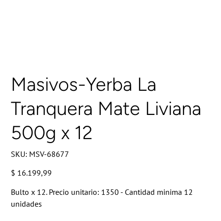
Masivos-Yerba La
Tranquera Mate Liviana
500g x 12
SKU
SKU:
MSV-68677
MSV-
68677
Precio
$ 16.199,99
Bulto x 12. Precio unitario: 1350 - Cantidad minima 12
unidades