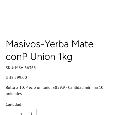
Masivos-Yerba Mate
conP Union 1kg
SKU
SKU:
MSV-66365
MSV-
66365
Precio
$ 38.599,00
Bulto x 10. Precio unitario: 3859.9 - Cantidad minima 10
unidades
Cantidad