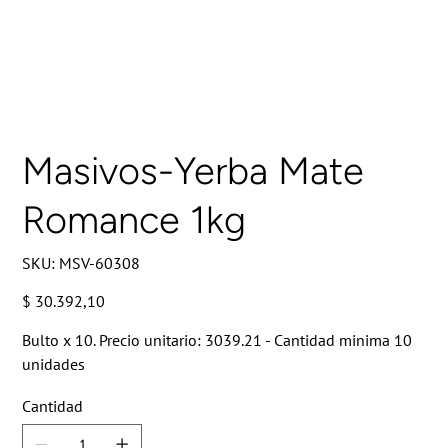
Masivos-Yerba Mate
Romance 1kg
SKU
SKU:
MSV-60308
MSV-
60308
Precio
$ 30.392,10
Bulto x 10. Precio unitario: 3039.21 - Cantidad minima 10
unidades
Cantidad