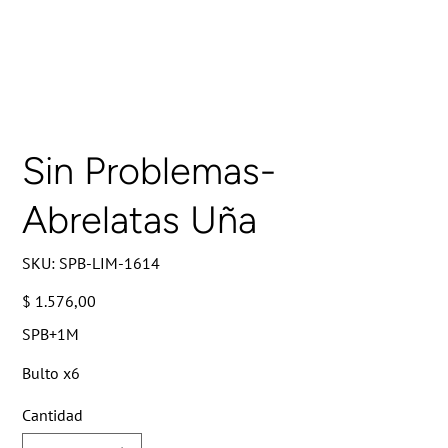
Sin Problemas-
Abrelatas Uña
SKU
SKU:
SPB-LIM-1614
SPB-
LIM-
1614
Precio
$ 1.576,00
SPB+1M
Bulto x6
Cantidad