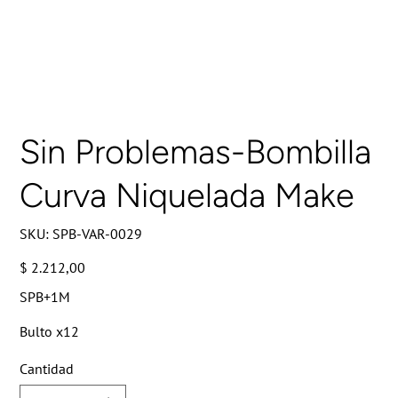
Sin Problemas-Bombilla
Curva Niquelada Make
SKU
SKU:
SPB-VAR-0029
SPB-
VAR-
0029
Precio
$ 2.212,00
SPB+1M
Bulto x12
Cantidad