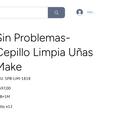
Iniciar sesión
Sin Problemas-
Cepillo Limpia Uñas
Make
SKU
U:
SPB-LIM-1818
SPB-
LIM-
1818
io
697,00
PB+1M
lto x12