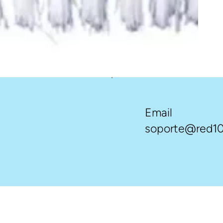
Email
soporte@red10