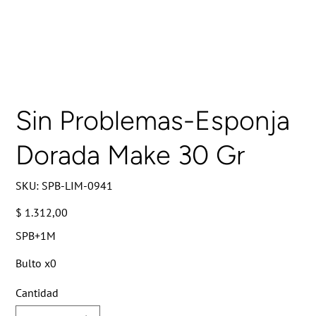
Sin Problemas-Esponja
Dorada Make 30 Gr
SKU
SKU:
SPB-LIM-0941
SPB-
LIM-
0941
Precio
$ 1.312,00
SPB+1M
Bulto x0
Cantidad