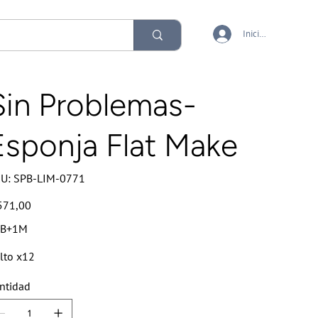
Iniciar sesión
Sin Problemas-
Esponja Flat Make
SKU
U:
SPB-LIM-0771
SPB-
LIM-
0771
io
571,00
PB+1M
lto x12
ntidad