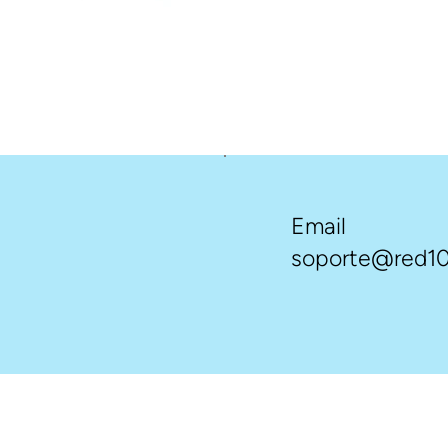
Email
soporte@red10