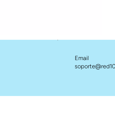
Email
soporte@red10