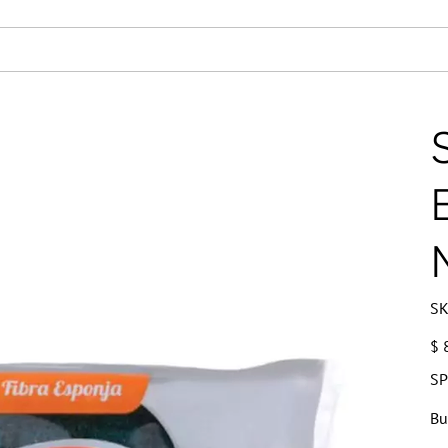
SK
Prec
$ 
S
Bu