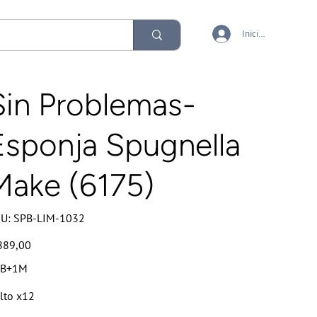
Iniciar sesión
Sin Problemas-
Esponja Spugnella
Make (6175)
SKU
U:
SPB-LIM-1032
SPB-
LIM-
1032
io
889,00
PB+1M
lto x12