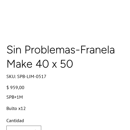
Sin Problemas-Franela
Make 40 x 50
SKU
SKU:
SPB-LIM-0517
SPB-
LIM-
0517
Precio
$ 959,00
SPB+1M
Bulto x12
Cantidad