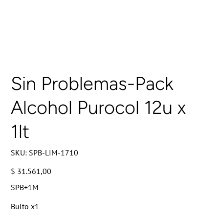
Sin Problemas-Pack
Alcohol Purocol 12u x
1lt
SKU
SKU:
SPB-LIM-1710
SPB-
LIM-
1710
Precio
$ 31.561,00
SPB+1M
Bulto x1