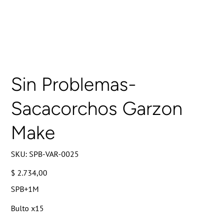
Sin Problemas-
Sacacorchos Garzon
Make
SKU
SKU:
SPB-VAR-0025
SPB-
VAR-
0025
Precio
$ 2.734,00
SPB+1M
Bulto x15