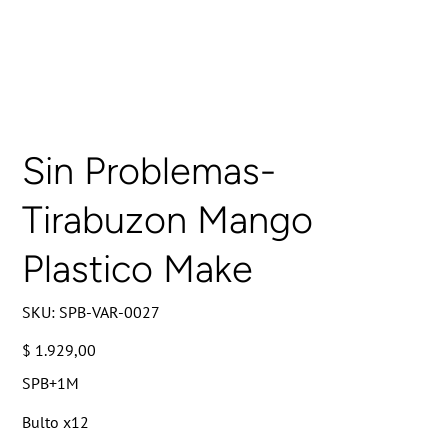
Sin Problemas-
Tirabuzon Mango
Plastico Make
SKU
SKU:
SPB-VAR-0027
SPB-
VAR-
0027
Precio
$ 1.929,00
SPB+1M
Bulto x12