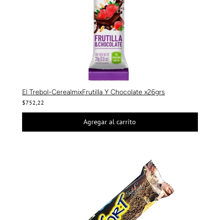
El Trebol-CerealmixFrutilla Y Chocolate x26grs
$752,22
Agregar al carrito