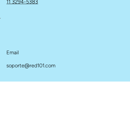
11 3294-5383
Email
soporte@red101.com